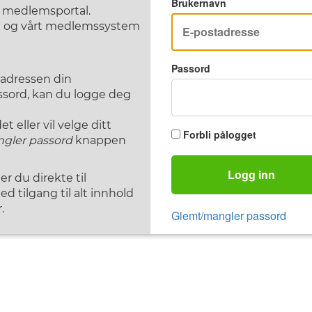
Brukernavn
F medlemsportal.
st og vårt medlemssystem
Passord
tadressen din
assord, kan du logge deg
 eller vil velge ditt
Forbli pålogget
gler passord
knappen
Logg inn
 du direkte til
d tilgang til alt innhold
.
Glemt/mangler passord