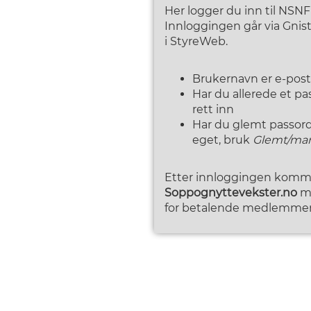
Her logger du inn til NSN
Innloggingen går via Gni
i StyreWeb.
Brukernavn er e-pos
Har du allerede et p
rett inn
Har du glemt passordet
eget, bruk
Glemt/man
Etter innloggingen kommer
Soppognyttevekster.no
me
for betalende medlemmer