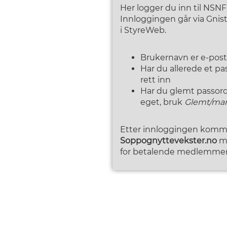
Her logger du inn til NSN
Innloggingen går via Gni
i StyreWeb.
Brukernavn er e-pos
Har du allerede et p
rett inn
Har du glemt passordet
eget, bruk
Glemt/man
Etter innloggingen kommer
Soppognyttevekster.no
me
for betalende medlemmer