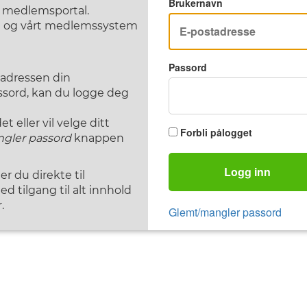
Brukernavn
F medlemsportal.
st og vårt medlemssystem
Passord
tadressen din
assord, kan du logge deg
 eller vil velge ditt
Forbli pålogget
gler passord
knappen
Logg inn
 du direkte til
d tilgang til alt innhold
.
Glemt/mangler passord