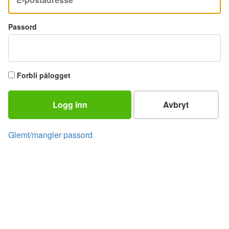
Passord
Forbli pålogget
Logg inn
Avbryt
Glemt/mangler passord