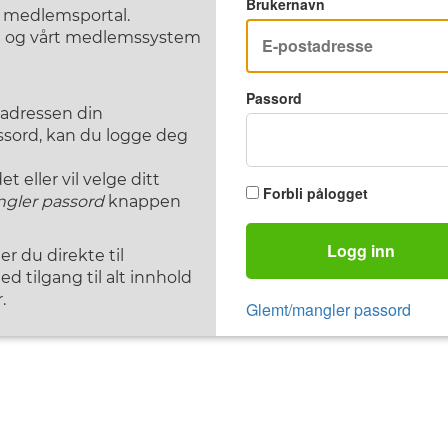
Brukernavn
F medlemsportal.
st og vårt medlemssystem
Passord
tadressen din
assord, kan du logge deg
 eller vil velge ditt
Forbli pålogget
gler passord
knappen
Logg inn
 du direkte til
d tilgang til alt innhold
.
Glemt/mangler passord