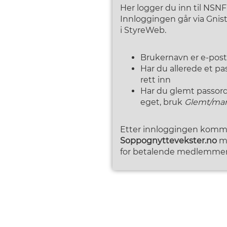
Her logger du inn til NSN
Innloggingen går via Gni
i StyreWeb.
Brukernavn er e-pos
Har du allerede et p
rett inn
Har du glemt passordet
eget, bruk
Glemt/man
Etter innloggingen kommer
Soppognyttevekster.no
me
for betalende medlemmer