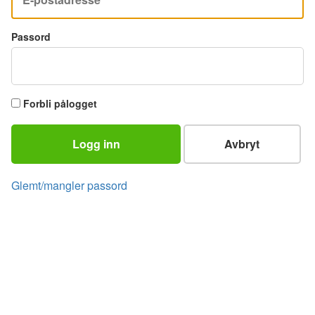
Passord
Forbli pålogget
Logg inn
Avbryt
Glemt/mangler passord