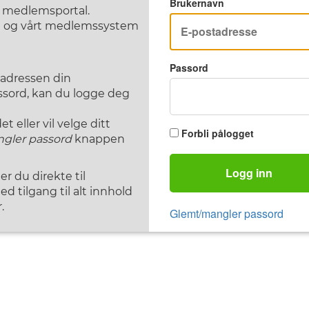
Brukernavn
F medlemsportal.
st og vårt medlemssystem
Passord
tadressen din
assord, kan du logge deg
 eller vil velge ditt
Forbli pålogget
gler passord
knappen
Logg inn
 du direkte til
d tilgang til alt innhold
.
Glemt/mangler passord