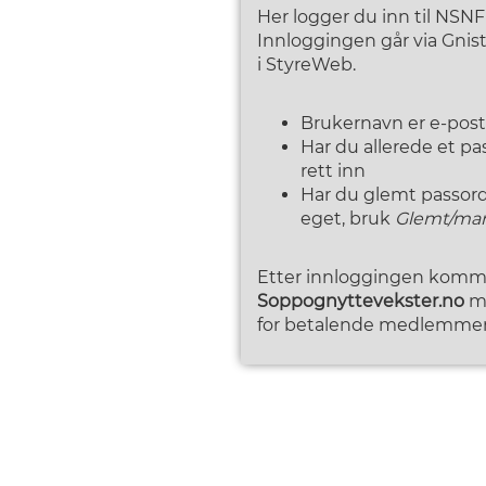
Her logger du inn til NSN
Innloggingen går via Gni
i StyreWeb.
Brukernavn er e-pos
Har du allerede et p
rett inn
Har du glemt passordet
eget, bruk
Glemt/man
Etter innloggingen kommer
Soppognyttevekster.no
me
for betalende medlemmer