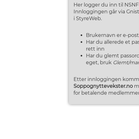
Her logger du inn til NSN
Innloggingen går via Gni
i StyreWeb.
Brukernavn er e-pos
Har du allerede et p
rett inn
Har du glemt passordet
eget, bruk
Glemt/man
Etter innloggingen kommer
Soppognyttevekster.no
me
for betalende medlemmer