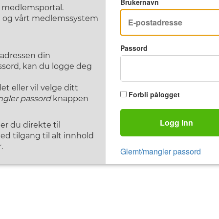
Brukernavn
F medlemsportal.
st og vårt medlemssystem
Passord
tadressen din
assord, kan du logge deg
 eller vil velge ditt
Forbli pålogget
gler passord
knappen
Logg inn
 du direkte til
d tilgang til alt innhold
.
Glemt/mangler passord