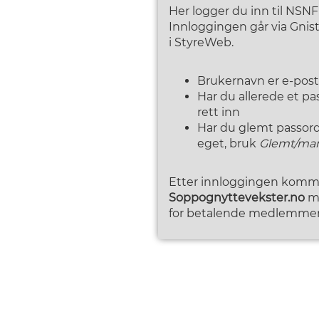
Her logger du inn til NSN
Innloggingen går via Gni
i StyreWeb.
Brukernavn er e-pos
Har du allerede et p
rett inn
Har du glemt passordet
eget, bruk
Glemt/man
Etter innloggingen kommer
Soppognyttevekster.no
me
for betalende medlemmer