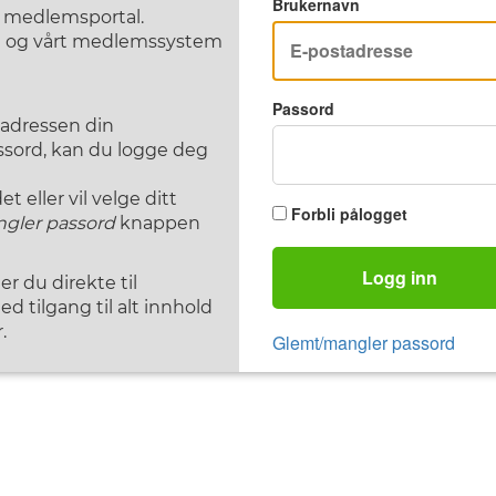
Brukernavn
F medlemsportal.
st og vårt medlemssystem
Passord
tadressen din
assord, kan du logge deg
 eller vil velge ditt
Forbli pålogget
gler passord
knappen
Logg inn
 du direkte til
d tilgang til alt innhold
.
Glemt/mangler passord