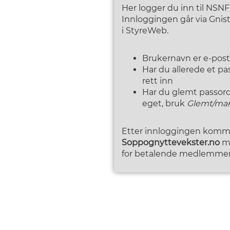
Her logger du inn til NSN
Innloggingen går via Gni
i StyreWeb.
Brukernavn er e-pos
Har du allerede et p
rett inn
Har du glemt passordet
eget, bruk
Glemt/man
Etter innloggingen kommer
Soppognyttevekster.no
me
for betalende medlemmer