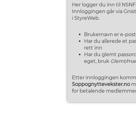
Her logger du inn til NSN
Innloggingen går via Gni
i StyreWeb.
Brukernavn er e-pos
Har du allerede et p
rett inn
Har du glemt passordet
eget, bruk
Glemt/man
Etter innloggingen kommer
Soppognyttevekster.no
me
for betalende medlemmer