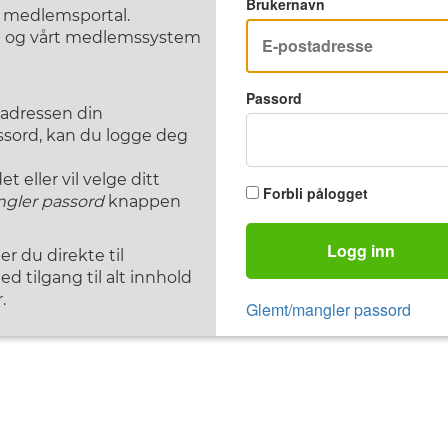
Brukernavn
F medlemsportal.
st og vårt medlemssystem
Passord
tadressen din
assord, kan du logge deg
 eller vil velge ditt
Forbli pålogget
gler passord
knappen
Logg inn
 du direkte til
d tilgang til alt innhold
.
Glemt/mangler passord