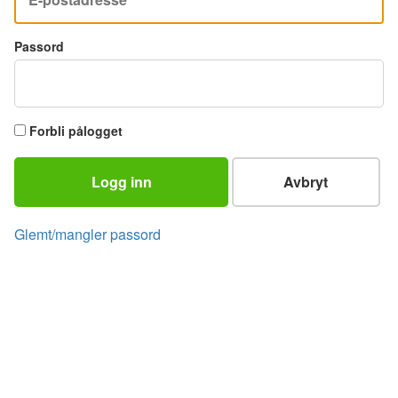
Passord
Forbli pålogget
Logg inn
Avbryt
Glemt/mangler passord