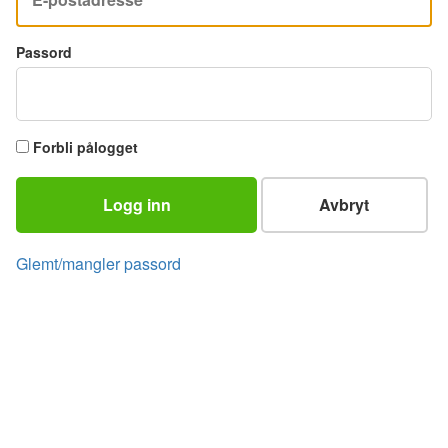
Passord
Forbli pålogget
Logg inn
Avbryt
Glemt/mangler passord