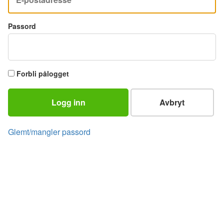
Passord
Forbli pålogget
Logg inn
Avbryt
Glemt/mangler passord