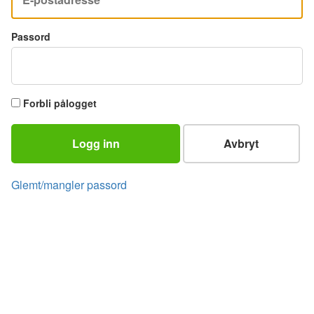
Passord
Forbli pålogget
Logg inn
Avbryt
Glemt/mangler passord