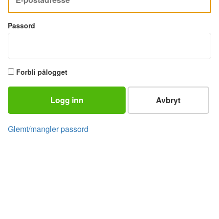
Passord
Forbli pålogget
Logg inn
Avbryt
Glemt/mangler passord