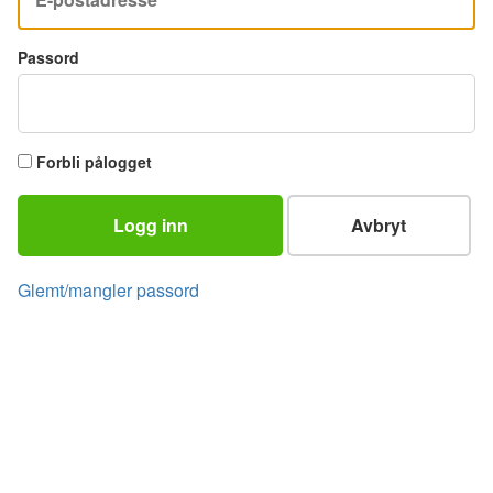
Passord
Forbli pålogget
Logg inn
Avbryt
Glemt/mangler passord