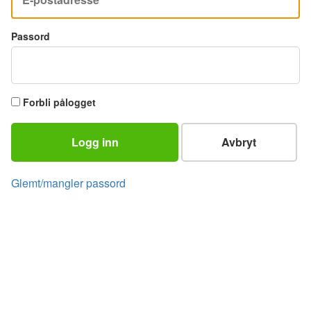
Passord
Forbli pålogget
Logg inn
Avbryt
Glemt/mangler passord