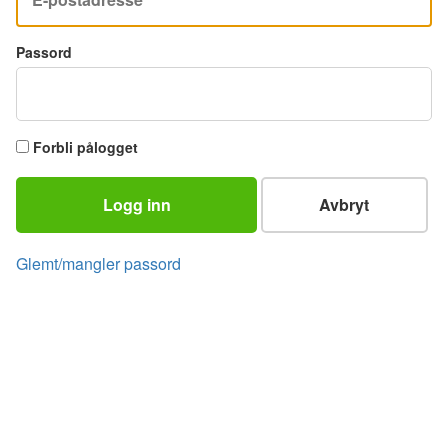
Passord
Forbli pålogget
Logg inn
Avbryt
Glemt/mangler passord