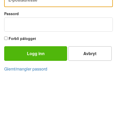
Passord
Forbli pålogget
Logg inn
Avbryt
Glemt/mangler passord