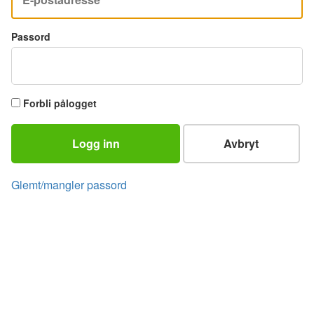
Passord
Forbli pålogget
Logg inn
Avbryt
Glemt/mangler passord