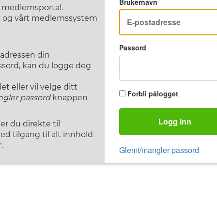
Brukernavn
F medlemsportal.
st og vårt medlemssystem
Passord
tadressen din
assord, kan du logge deg
 eller vil velge ditt
Forbli pålogget
gler passord
knappen
Logg inn
 du direkte til
d tilgang til alt innhold
.
Glemt/mangler passord