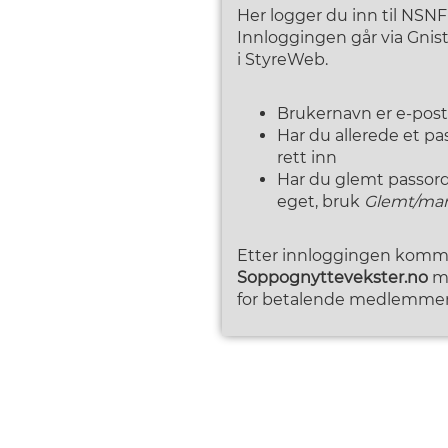
Her logger du inn til NSN
Innloggingen går via Gni
i StyreWeb.
Brukernavn er e-pos
Har du allerede et p
rett inn
Har du glemt passordet
eget, bruk
Glemt/man
Etter innloggingen kommer
Soppognyttevekster.no
me
for betalende medlemmer