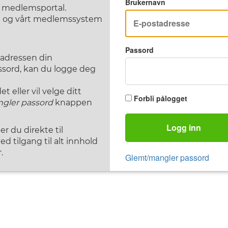
Brukernavn
F medlemsportal.
st og vårt medlemssystem
Passord
tadressen din
assord, kan du logge deg
 eller vil velge ditt
Forbli pålogget
gler passord
knappen
Logg inn
 du direkte til
d tilgang til alt innhold
.
Glemt/mangler passord