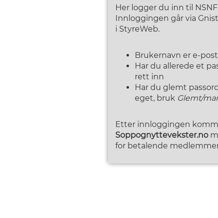
Her logger du inn til NSN
Innloggingen går via Gni
i StyreWeb.
Brukernavn er e-pos
Har du allerede et p
rett inn
Har du glemt passordet
eget, bruk
Glemt/man
Etter innloggingen kommer
Soppognyttevekster.no
me
for betalende medlemmer