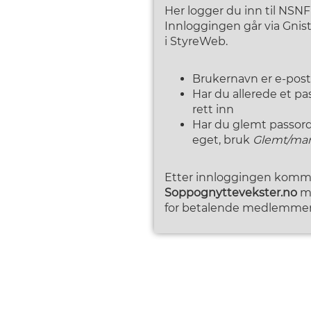
Her logger du inn til NSN
Innloggingen går via Gni
i StyreWeb.
Brukernavn er e-pos
Har du allerede et p
rett inn
Har du glemt passordet
eget, bruk
Glemt/man
Etter innloggingen kommer
Soppognyttevekster.no
me
for betalende medlemmer