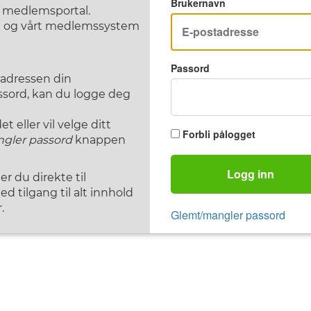
Brukernavn
F medlemsportal.
st og vårt medlemssystem
Passord
tadressen din
assord, kan du logge deg
 eller vil velge ditt
Forbli pålogget
gler passord
knappen
Logg inn
 du direkte til
d tilgang til alt innhold
.
Glemt/mangler passord