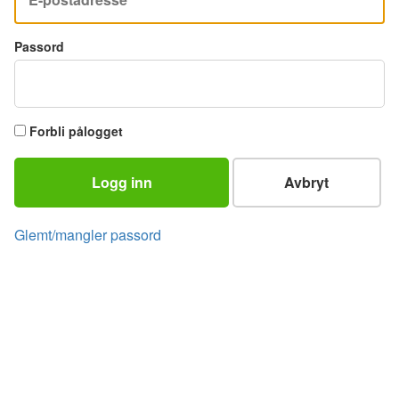
Passord
Forbli pålogget
Logg inn
Avbryt
Glemt/mangler passord