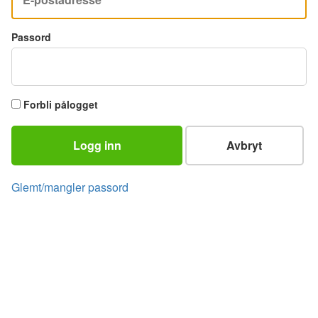
Passord
Forbli pålogget
Logg inn
Avbryt
Glemt/mangler passord