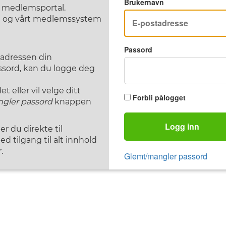
Brukernavn
F medlemsportal.
st og vårt medlemssystem
Passord
tadressen din
assord, kan du logge deg
 eller vil velge ditt
Forbli pålogget
gler passord
knappen
Logg inn
 du direkte til
d tilgang til alt innhold
.
Glemt/mangler passord