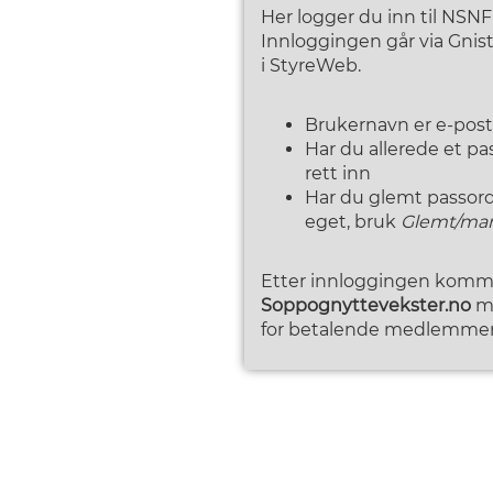
Her logger du inn til NSN
Innloggingen går via Gni
i StyreWeb.
Brukernavn er e-pos
Har du allerede et p
rett inn
Har du glemt passordet
eget, bruk
Glemt/man
Etter innloggingen kommer
Soppognyttevekster.no
me
for betalende medlemmer