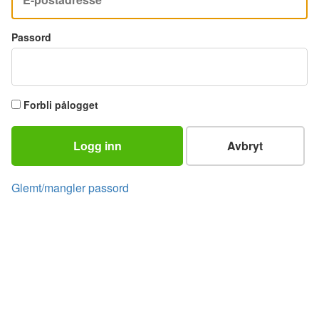
Passord
Forbli pålogget
Logg inn
Avbryt
Glemt/mangler passord