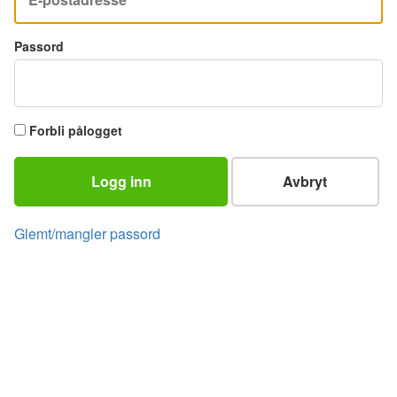
Passord
Forbli pålogget
Logg inn
Avbryt
Glemt/mangler passord