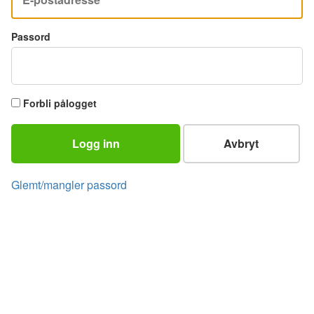
Passord
Forbli pålogget
Logg inn
Avbryt
Glemt/mangler passord