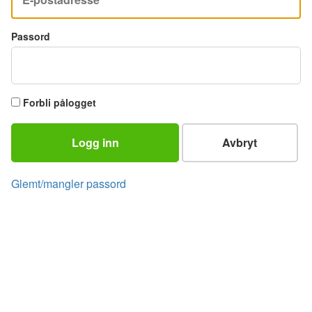
Passord
Forbli pålogget
Logg inn
Avbryt
Glemt/mangler passord