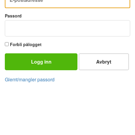
Passord
Forbli pålogget
Logg inn
Avbryt
Glemt/mangler passord