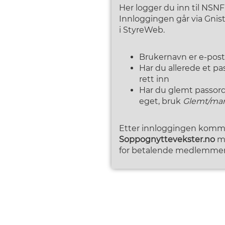
Her logger du inn til NSN
Innloggingen går via Gni
i StyreWeb.
Brukernavn er e-pos
Har du allerede et p
rett inn
Har du glemt passordet
eget, bruk
Glemt/man
Etter innloggingen kommer
Soppognyttevekster.no
me
for betalende medlemmer