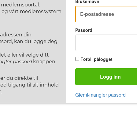
Brukernavn
F medlemsportal.
st og vårt medlemssystem
Passord
tadressen din
assord, kan du logge deg
 eller vil velge ditt
Forbli pålogget
gler passord
knappen
Logg inn
 du direkte til
d tilgang til alt innhold
.
Glemt/mangler passord