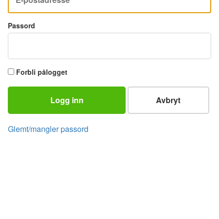
Passord
Forbli pålogget
Logg inn
Avbryt
Glemt/mangler passord