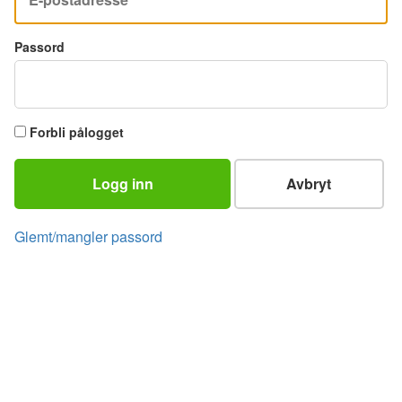
Passord
Forbli pålogget
Logg inn
Avbryt
Glemt/mangler passord