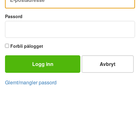
Passord
Forbli pålogget
Logg inn
Avbryt
Glemt/mangler passord